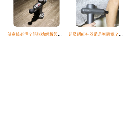
健身族必備？筋膜槍解析與選購指南
超級網紅神器還是智商稅？辦公室人士深度體驗，筋膜槍是否真的有這樣神奇的力量