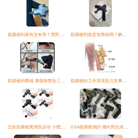
筋膜槍到底有沒有用？買對很重要——米家筋膜槍Pro深度實測
筋膜槍到底是智商稅嗎？解密它的真實作用和效果
筋膜槍的弊端 康復師警告三大危害
筋膜槍的工作原理及注意事項 正確使用避免損傷
五款筋膜槍實測告訴你 小體積大推力才是筋膜槍的新趨勢
GXA筋膜槍測評 橫向對比未野與飛利浦，誰更勝一籌？