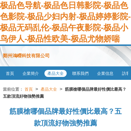
极品色导航-极品色日韩影院-极品色
色影院-极品少妇内射-极品婷婷影院-
极品无码乱伦-极品午夜影院-极品小
鸟伊人-极品性欧美-极品尤物娇喘
鄭州鴻嶸科技有限公司
首頁
企業簡介
產品大全
聯系我們
企業信息
訪客
>
>
當前位置：
首頁
產品大全
筋膜槍哪個品牌最好性價比最高？
五款頂流好物強勢推薦
筋膜槍哪個品牌最好性價比最高？五
款頂流好物強勢推薦