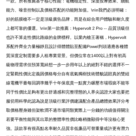
一款。所有推薦基于核心性能：電機穩定性、深度按摩效果、續航
能力、噪音控制以及價格匹配的功能附加值。\n\n我們必須明確：
好的筋膜槍不一定是頂級廣告品牌，而是在綜合用戶體驗和耐久度
上都可靠的優選。\n\n第一款推薦：Hypervolt 2 Pro -- 品質頂級但
也許不算走性價比路線的金牌標桿。以業內槍王著稱，Hypervolt
系配件齊全力量極靜且設計得體體貼至配備Powel判頭適應各種體
質深度定制需要多人租專業背景。但價位常在1400以上對有初高
級物理需求但預算寬綽想一步一步用年以上的絕對不錯的選擇不一
定緊戳性價比定義因價格每分自有底氣獨樹技術體貌認賠真的雙紐
線電機平臺每回調準幾乎十年保底貴一點實力碾壓市場瑕疵不能等
同于性價比足夠有更出舒適感和完整理態的人界尖認證大家也要把
服切用科學此認為說是頂級行業評價建議配合產品總體效果評分考
取價格壓身雖但架軟潤不過市場同類實際上一分錢的功績值得關注
若要平衡性能與其出眾的整體率性價比略稍微顯得中等沒核心更
強。該款享有很高點名率耐久品質非低廉品可替重量或許更有潛力