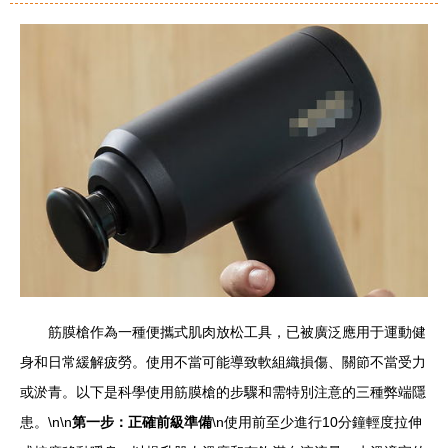
筋膜槍作為一種便攜式肌肉放松工具，已被廣泛應用于運動健
身和日常緩解疲勞。使用不當可能導致軟組織損傷、關節不當受力
或淤青。以下是科學使用筋膜槍的步驟和需特別注意的三種弊端隱
患。\n\n
第一步：正確前級準備
\n使用前至少進行10分鐘輕度拉伸