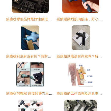
筋膜槍哪個品牌最好性價比最高？五款頂流好物強勢推薦
緩解運動后肌肉酸痛，野小獸筋膜槍了解一下
筋膜槍到底有沒有用？買對很重要——米家筋膜槍Pro深度實測
筋膜槍到底是智商稅嗎？解密它的真實作用和效果
筋膜槍的弊端 康復師警告三大危害
筋膜槍的工作原理及注意事項 正確使用避免損傷