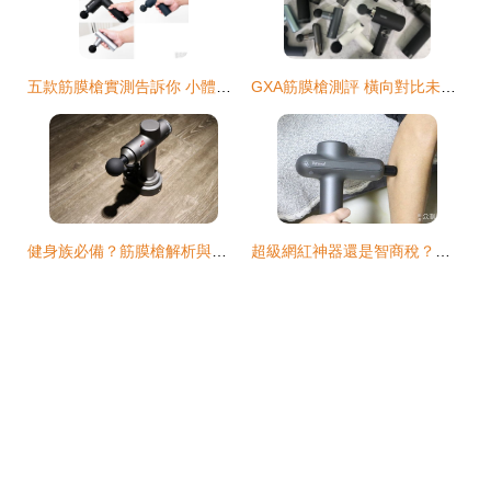
五款筋膜槍實測告訴你 小體積大推力才是筋膜槍的新趨勢
GXA筋膜槍測評 橫向對比未野與飛利浦，誰更勝一籌？
健身族必備？筋膜槍解析與選購指南
超級網紅神器還是智商稅？辦公室人士深度體驗，筋膜槍是否真的有這樣神奇的力量