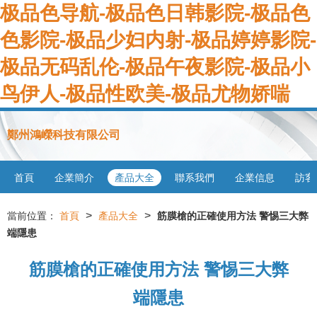
极品色导航-极品色日韩影院-极品色
色影院-极品少妇内射-极品婷婷影院-
极品无码乱伦-极品午夜影院-极品小
鸟伊人-极品性欧美-极品尤物娇喘
鄭州鴻嶸科技有限公司
首頁
企業簡介
產品大全
聯系我們
企業信息
訪客
>
>
當前位置：
首頁
產品大全
筋膜槍的正確使用方法 警惕三大弊
端隱患
筋膜槍的正確使用方法 警惕三大弊
端隱患