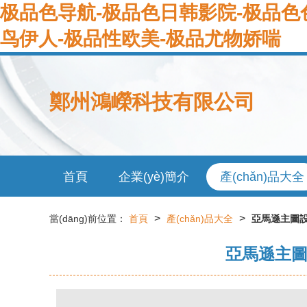
极品色导航-极品色日韩影院-极品色
鸟伊人-极品性欧美-极品尤物娇喘
鄭州鴻嶸科技有限公司
首頁
企業(yè)簡介
產(chǎn)品大全
>
>
當(dāng)前位置：
首頁
產(chǎn)品大全
亞馬遜主圖設(
亞馬遜主圖設