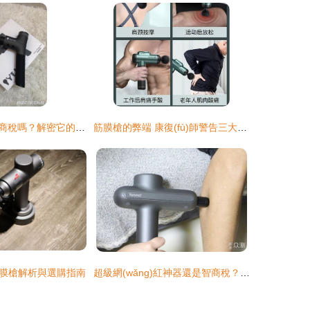
筋膜槍到底是智商稅嗎？解密它的真實作用和效果
筋膜槍的弊端 康復(fù)師警告三大危害
膜槍解析與選購指南
超級網(wǎng)紅神器還是智商稅？辦公室人士深度體驗，筋膜槍是否真的有這樣神奇的力量